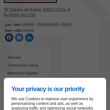
Chemin de l'Eglise,
59970
VICQ
09 66 44 23 86
Lun - Ven :
09h00 - 12h00 | 13h30 - 17h00
Sam - Dim :
Fermé
Accueil
Contactez-nous
Mentions légales
Plan du site
Your privacy is our priority
We use Cookies to improve user experience by
Haut de page
personalising content and ads, as well as
analyzing traffic and optimizing social networks